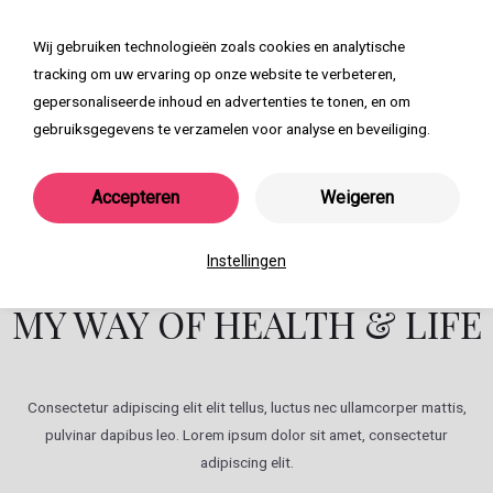
Ga
naar
Wij gebruiken technologieën zoals cookies en analytische
Main
de
tracking om uw ervaring op onze website te verbeteren,
inhoud
Menu
gepersonaliseerde inhoud en advertenties te tonen, en om
gebruiksgegevens te verzamelen voor analyse en beveiliging.
Accepteren
Weigeren
About Me
Instellingen
MY WAY OF HEALTH & LIFE
Consectetur adipiscing elit elit tellus, luctus nec ullamcorper mattis,
pulvinar dapibus leo.​ Lorem ipsum dolor sit amet, consectetur
adipiscing elit.